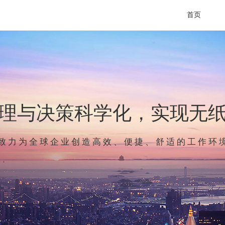
首页
理与决策科学化，实现无
致 力 为 全 球 企 业 创 造 高 效 、 便 捷 、 舒 适 的 工 作 环 