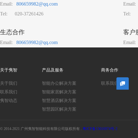
Email:
806659982@qq.com
Email
Tel: 020-37261426
Tel: 
生态合作
客户
Email:
806659982@qq.com
Email
关于隽智
产品及服务
商务合作
关于我们
智能办公解决方案
联系我们
联系我们
智能家居解决方案
隽智动态
智慧酒店解决方案
智慧园区解决方案
© 2014-2021 广州隽智智能科技有限公司版权所有 .
粤ICP备15016974号-2